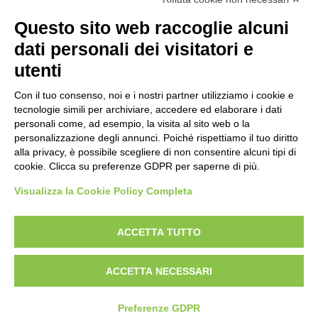
sales@d-one.info
Questo sito web raccoglie alcuni
Software
dati personali dei visitatori e
Pensato per
utenti
Perchè scegliere D-TEC
Funzioni del gestionale
Vantaggi del Cloud
Con il tuo consenso, noi e i nostri partner utilizziamo i cookie e
Offerte e Pacchetti
tecnologie simili per archiviare, accedere ed elaborare i dati
personali come, ad esempio, la visita al sito web o la
personalizzazione degli annunci. Poiché rispettiamo il tuo diritto
Note legali
alla privacy, è possibile scegliere di non consentire alcuni tipi di
Licenza Software
cookie. Clicca su preferenze GDPR per saperne di più.
Normativa Privacy
Visualizza la Cookie Policy Completa
Norme di sicurezza
Trattamento dati DPA
Impostazioni Cookie
ACCETTA TUTTO
Copyright ©
D-One Software House
- P.IVA: 02211990367 - Developed by
ACCETTA NECESSARI
Nios4
- Powered by
D-One
Preferenze GDPR