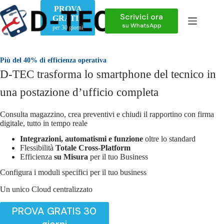
Salta
PROVA
al
Scrivici ora
GRATIS
contenuto
su WhatsApp
per 30 giorni
Più del 40% di efficienza operativa
D-TEC trasforma lo smartphone del tecnico in
una postazione d’ufficio completa
Consulta magazzino, crea preventivi e chiudi il rapportino con firma
digitale, tutto in tempo reale
Integrazioni, automatismi e funzione
oltre lo standard
Flessibilità
Totale Cross-Platform
Efficienza
su Misura
per il tuo Business
Configura i moduli specifici per il tuo business
Un unico Cloud centralizzato
PROVA GRATIS 30
giorni