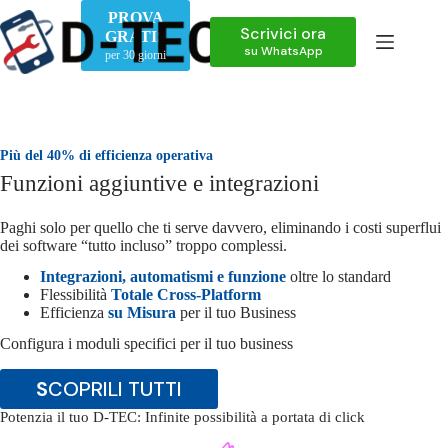
Salta
PROVA
al
Scrivici ora
GRATIS
contenuto
su WhatsApp
per 30 giorni
Più del 40% di efficienza operativa
Funzioni aggiuntive e integrazioni
Paghi solo per quello che ti serve davvero, eliminando i costi superflui
dei software “tutto incluso” troppo complessi.
Integrazioni, automatismi e funzione
oltre lo standard
Flessibilità
Totale Cross-Platform
Efficienza
su Misura
per il tuo Business
Configura i moduli specifici per il tuo business
S
COPRILI TUTTI
Potenzia il tuo D-TEC: Infinite possibilità a portata di click