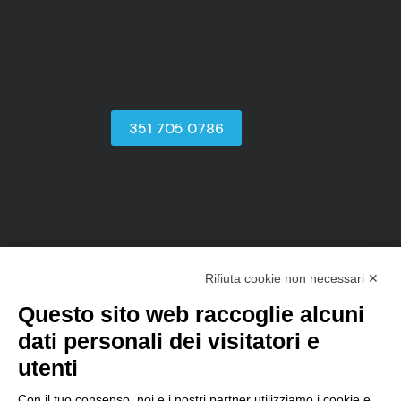
351 705 0786
Rifiuta cookie non necessari ✕
sales@d-one.info
Software
Questo sito web raccoglie alcuni
dati personali dei visitatori e
Pensato per
utenti
Perchè scegliere D-TEC
Funzioni del gestionale
Vantaggi del Cloud
Con il tuo consenso, noi e i nostri partner utilizziamo i cookie e