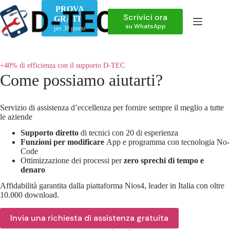
Salta
PROVA
al
Scrivici ora
GRATIS
contenuto
su WhatsApp
per 30 giorni
+40% di efficienza con il supporto D-TEC
Come possiamo aiutarti?
Servizio di assistenza d’eccellenza per fornire sempre il meglio a tutte
le aziende
Supporto diretto
di tecnici con 20 di esperienza
Funzioni per modificare
App e programma con tecnologia No-
Code
Ottimizzazione dei processi per
zero sprechi di tempo e
denaro
Affidabilità garantita dalla piattaforma Nios4, leader in Italia con oltre
10.000 download.
Invia una richiesta di assistenza gratuita