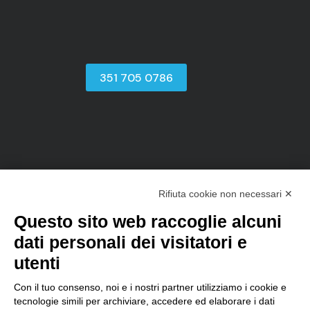
351 705 0786
Rifiuta cookie non necessari ✕
sales@d-one.info
Questo sito web raccoglie alcuni
Software
dati personali dei visitatori e
Pensato per
utenti
Perchè scegliere D-TEC
Funzioni del gestionale
Vantaggi del Cloud
Con il tuo consenso, noi e i nostri partner utilizziamo i cookie e
Offerte e Pacchetti
tecnologie simili per archiviare, accedere ed elaborare i dati