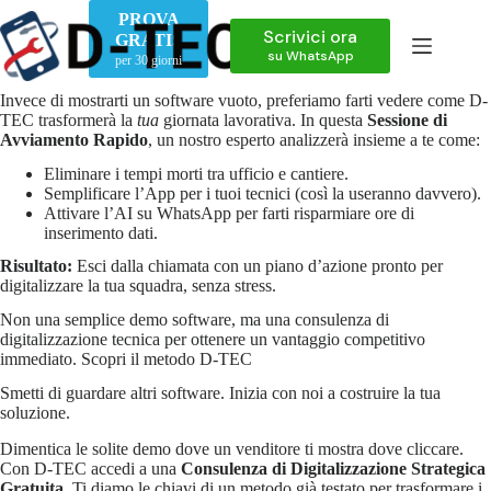
Salta
PROVA
al
Scrivici ora
GRATIS
contenuto
su WhatsApp
per 30 giorni
Non la solita demo, ma un Setup guidato per la tua Azienda.
Invece di mostrarti un software vuoto, preferiamo farti vedere come D-
TEC trasformerà la
tua
giornata lavorativa. In questa
Sessione di
Avviamento Rapido
, un nostro esperto analizzerà insieme a te come:
Eliminare i tempi morti tra ufficio e cantiere.
Semplificare l’App per i tuoi tecnici (così la useranno davvero).
Attivare l’AI su WhatsApp per farti risparmiare ore di
inserimento dati.
Risultato:
Esci dalla chiamata con un piano d’azione pronto per
digitalizzare la tua squadra, senza stress.
Non una semplice demo software, ma una consulenza di
digitalizzazione tecnica per ottenere un vantaggio competitivo
immediato. Scopri il metodo D-TEC
Smetti di guardare altri software. Inizia con noi a costruire la tua
soluzione.
Dimentica le solite demo dove un venditore ti mostra dove cliccare.
Con D-TEC accedi a una
Consulenza di Digitalizzazione Strategica
Gratuita
. Ti diamo le chiavi di un metodo già testato per trasformare i