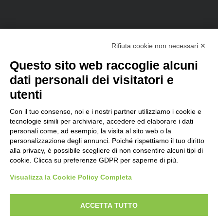
Rifiuta cookie non necessari ✕
sales@d-one.info
Software
Questo sito web raccoglie alcuni
dati personali dei visitatori e
Pensato per
utenti
Perchè scegliere D-TEC
Funzioni del gestionale
Vantaggi del Cloud
Con il tuo consenso, noi e i nostri partner utilizziamo i cookie e
Offerte e Pacchetti
tecnologie simili per archiviare, accedere ed elaborare i dati
personali come, ad esempio, la visita al sito web o la
personalizzazione degli annunci. Poiché rispettiamo il tuo diritto
Note legali
alla privacy, è possibile scegliere di non consentire alcuni tipi di
Licenza Software
cookie. Clicca su preferenze GDPR per saperne di più.
Normativa Privacy
Visualizza la Cookie Policy Completa
Norme di sicurezza
Trattamento dati DPA
Impostazioni Cookie
ACCETTA TUTTO