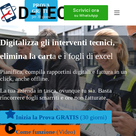
Salta
PROVA
al
Scrivici ora
GRATIS
contenuto
su WhatsApp
per 30 giorni
Digitalizza gli interventi tecnici,
elimina la cart
a e i fogli di excel
Pianifica, compila rapportini digitali e fattura in un
click, anche offline.
La tua azienda in tasca, ovunque tu sia.
Basta
rincorrere fogli smarriti e ore non fatturate.
Inizia la Prova GRATIS
(30 giorni)
Come funzione
(Video)