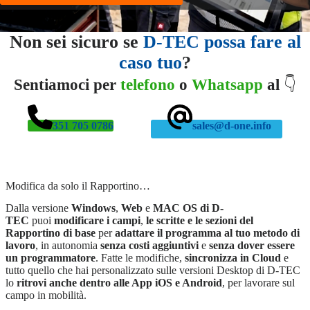
Non sei sicuro se
D-TEC possa
fare al
caso tuo
?
Sentiamoci per
telefono
o
Whatsapp
al
👇
351 705 0786
sales@d-one.info
Modifica da solo il Rapportino…
Dalla versione
Windows
,
Web
e
MAC OS di D-
TEC
puoi
modificare i campi
,
le scritte e le sezioni del
Rapportino di base
per
adattare il programma al tuo metodo di
lavoro
, in autonomia
senza costi aggiuntivi
e
senza dover essere
un programmatore
. Fatte le modifiche,
sincronizza in Cloud
e
tutto quello che hai personalizzato sulle versioni Desktop di D-TEC
lo
ritrovi anche dentro alle App iOS e Android
, per lavorare sul
campo in mobilità.