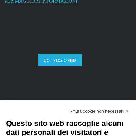
PER MAGGIORI INFORMAZIONI
351 705 0786
Rifiuta cookie non necessari ✕
sales@d-one.info
Questo sito web raccoglie alcuni
Software
dati personali dei visitatori e
Pensato per